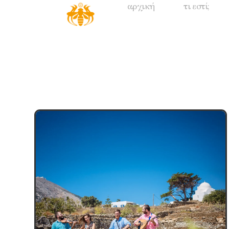
αρχική
τι εστί;