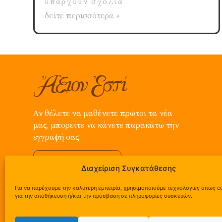
υπάρχουν σχόλια
δείτε περισσότερα »
Αν θέλετε να μαθένετε πρώτοι τα νέα
μας, μπορείτε να κάνετε παρακάτω την
εγγραφή σας
Εγγραφή
Διαχείριση Συγκατάθεσης
Για να παρέχουμε την καλύτερη εμπειρία, χρησιμοποιούμε τεχνολογίες όπως c
για την αποθήκευση ή/και την πρόσβαση σε πληροφορίες συσκευών.
Ε.Ο. Άργους – Στέρνας, Πανόραμα Αργολίδας | τ. +3
091 577