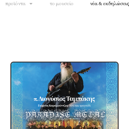
προϊόντα
το μουσείο
νέα & εκδηλώσει