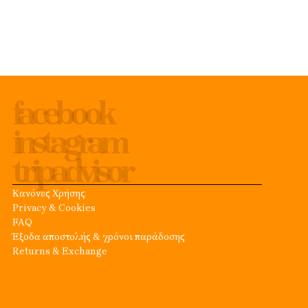
facebook
instagram
tripadvisor
Κανόνες Χρήσης
Privacy & Cookies
FAQ
Έξοδα αποστολής & χρόνοι παράδοσης
Returns & Exchange