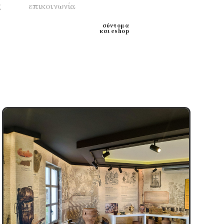
ς
επικοινωνία
σύντομα
και eshop