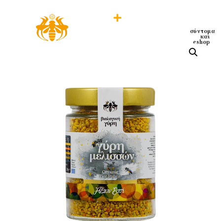
σύντομα
και
eshop