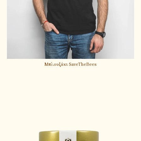
Μπλουζάκι SaveTheBees