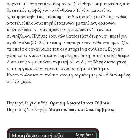
οργανισμό. Από τα παλιά χρόνια εξελίχθηκε σε μια από τις πιο
θρεπτικές τροφές για τον άνθρωπο. Η γύρη μπορεί να
χρησιμοποιηθεί ως συμπλήρωμα διατροφής για όλους καθώς
αποτελεί πλούσια πηγή βιταμινών, μετάλλων, ορμονών,
υδατανθράκων, αμινοξέων και χιλιάδων ενζύμων και
συνενζύμων. Πλήθος ερευνών κατέδειξαν ότι η γύρη περιέχει
σχεδόν όλα (20-22) τα απαραίτητα για τον άνθρωπο αμινοξέα,
τα οποία ο οργανισμός του δεν μπορεί να συνθέσει. Συχνά η
γύρη αποκαλείται η απόλυτη πλήρης διατροφή ή τροφή θαύμα.
Δίνει ευεξία, βελτιώνει το μεταβολισμό, βοηθά τη διανοητική
λειτουργία και ενισχύει το ανοσοποιητικό σύστημα.
Καταναλώνεται αυτούσια, αναμεμειγμένη με μέλι ή διαλυμένη
σε ένα χυμό.
Περιοχή Συγκομιδής:
Ορεινή Αρκαδία και Εύβοια
Περίοδος Συλλογής:
Μάρτιος έως και Σεπτέμβριος