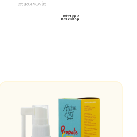
ς
επικοινωνία
σύντομα
και eshop