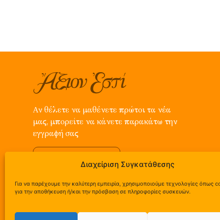
Αν θέλετε να μαθένετε πρώτοι τα νέα
μας, μπορείτε να κάνετε παρακάτω την
εγγραφή σας
Εγγραφή
Διαχείριση Συγκατάθεσης
Για να παρέχουμε την καλύτερη εμπειρία, χρησιμοποιούμε τεχνολογίες όπως c
για την αποθήκευση ή/και την πρόσβαση σε πληροφορίες συσκευών.
Ε.Ο. Άργους – Στέρνας, Πανόραμα Αργολίδας | τ. +3
091 577