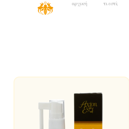
αρχική
τι εστί;