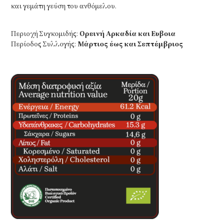
και γεμάτη γεύση του ανθόμελου.
Περιοχή Συγκομιδής:
Ορεινή Αρκαδία και Ευβοια
Περίοδος Συλλογής:
Μάρτιoς έως και Σεπτέµβριος