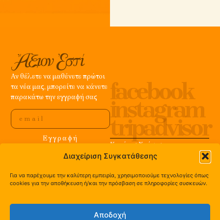
RI
RI
Αν θέλετε να μαθένετε πρώτοι
facebook
τα νέα μας, μπορείτε να κάνετε
παρακάτω την εγγραφή σας
instagram
tripadvisor
Εγγραφή
Κανόνες Χρήσης
Ε.Ο. Άργους – Στέρνας,
Privacy & Cookies
Διαχείριση Συγκατάθεσης
Πανόραμα Αργολίδας | τ. +30
FAQ
2751 091 577
Έξοδα αποστολής & χρόνοι
Για να παρέχουμε την καλύτερη εμπειρία, χρησιμοποιούμε τεχνολογίες όπως
cookies για την αποθήκευση ή/και την πρόσβαση σε πληροφορίες συσκευών.
παράδοσης
Returns & Exchange
Αποδοχή