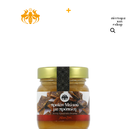
σύντομα
και
eshop