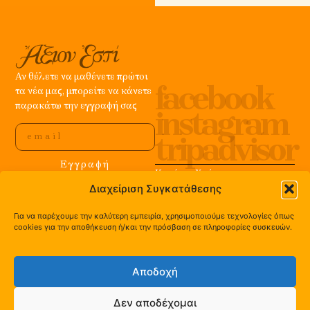
Αν θέλετε να μαθένετε πρώτοι
facebook
τα νέα μας, μπορείτε να κάνετε
παρακάτω την εγγραφή σας
instagram
tripadvisor
Εγγραφή
Κανόνες Χρήσης
Ε.Ο. Άργους – Στέρνας,
Privacy & Cookies
Διαχείριση Συγκατάθεσης
Πανόραμα Αργολίδας | τ. +30
FAQ
2751 091 577
Έξοδα αποστολής & χρόνοι
Για να παρέχουμε την καλύτερη εμπειρία, χρησιμοποιούμε τεχνολογίες όπως
cookies για την αποθήκευση ή/και την πρόσβαση σε πληροφορίες συσκευών.
παράδοσης
Returns & Exchange
Αποδοχή
Δεν αποδέχομαι
© ΆξιονΕστί 2026/ Βιολογική Μελισσοκομία | Με