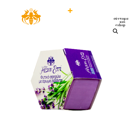
σύντομα
και
eshop